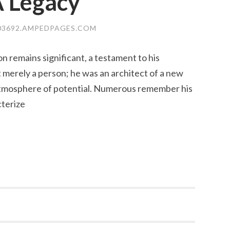
 Legacy
03692.AMPEDPAGES.COM
 remains significant, a testament to his
merely a person; he was an architect of a new
 atmosphere of potential. Numerous remember his
cterize