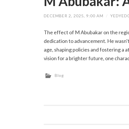
M Abubakar: A
DECEMBER 2, 2025, 9:00 AM
/
YEDYED
The effect of M Abubakar on the region
dedication to advancement. He wasn't 
age, shaping policies and fostering a
vision for a brighter future, one chara
Blog