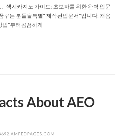
. 섹시카지노 가이드: 초보자를 위한 완벽 입문
꾸는 분들을특별" 제작된입문서"입니다. 처음
인방법"부터꼼꼼하게
Facts About AEO
3692.AMPEDPAGES.COM